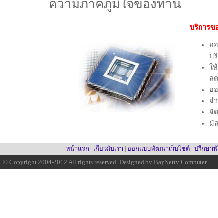
ความภาคภูมิใจของท่าน
บริการข
ออ
บร
ให
ลด
ออ
จำ
จั
มั
หน้าแรก
|
เกี่ยวกับเรา
|
ออกแบบพัฒนาเว็บไซต์
|
ปรึกษา
© Copyright 2004-2012 All rights reserved. Designed by BayNetty Computer